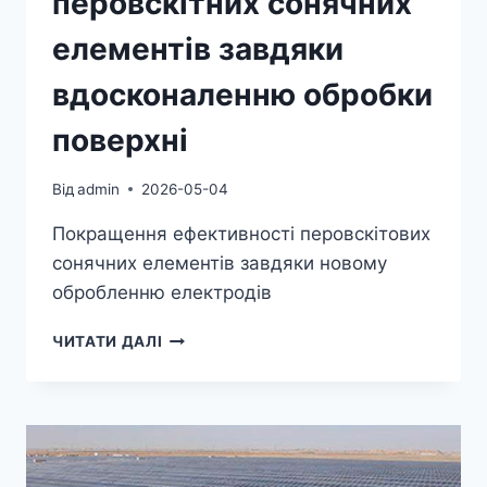
перовскітних сонячних
елементів завдяки
вдосконаленню обробки
поверхні
Від
admin
2026-05-04
Покращення ефективності перовскітових
сонячних елементів завдяки новому
обробленню електродів
КОМАНДА
ЧИТАТИ ДАЛІ
LMU
MUNICH
ПОКРАЩУЄ
ПРОДУКТИВНІСТЬ
ПЕРОВСКІТНИХ
СОНЯЧНИХ