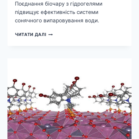
Поєднання біочару з гідрогелями
підвищує ефективність системи
сонячного випаровування води.
ГІБРИД
ЧИТАТИ ДАЛІ
БІОВУГІЛЛЯ
ТА
ГІДРОГЕЛЮ
ПІДВИЩУЄ
ЕФЕКТИВНІСТЬ
СОНЯЧНОЇ
ДИСТИЛЯЦІЇ
ДО
НОВИХ
РІВНІВ