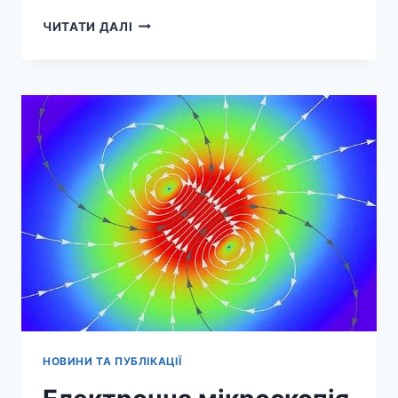
КРИСТАЛІЧНИЙ
ЧИТАТИ ДАЛІ
БУФЕРНИЙ
ШАР
ПІДВИЩУЄ
ЕФЕКТИВНІСТЬ
ОРГАНІЧНИХ
СОНЯЧНИХ
ЕЛЕМЕНТІВ
ДО
20,21
ВІДСОТКА
НОВИНИ ТА ПУБЛІКАЦІЇ