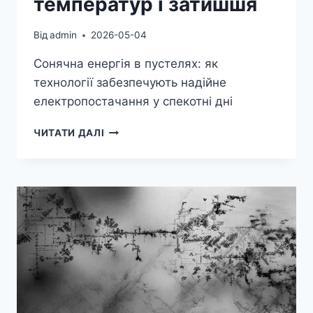
температур і затишшя
Від
admin
2026-05-04
Сонячна енергія в пустелях: як
технології забезпечують надійне
електропостачання у спекотні дні
СОНЯЧНІ
ЧИТАТИ ДАЛІ
ЕЛЕКТРОМЕРЕЖІ
ПУСТЕЛІ,
СТВОРЕНІ
ДЛЯ
ВИТРИМУВАННЯ
ЕКСТРЕМАЛЬНИХ
ТЕМПЕРАТУР
І
ЗАТИШШЯ