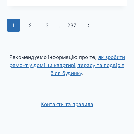
TEAM
МОДЕЛЮЄ
ЕНЕРГЕТИЧНУ
ВРІВНОВАЖЕНІСТЬ
Навігація
Наступна
1
2
3
…
237
ДЛЯ
ПЕРОВСКІТНИХ
за
сторінка
СОНЯЧНИХ
ЕЛЕМЕНТІВ
сторінками
Рекомендуємо інформацію про те,
як зробити
ремонт у домі чи квартирі, терасу та подвір'я
біля будинку
.
Контакти та правила