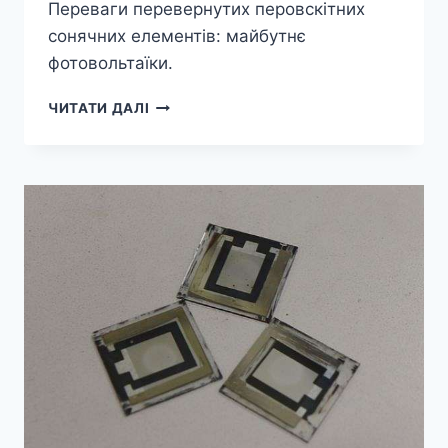
Переваги перевернутих перовскітних
сонячних елементів: майбутнє
фотовольтаїки.
ДИЗАЙН
ЧИТАТИ ДАЛІ
МОЛЕКУЛЯРНОГО
ЗАМКА
ПІДВИЩУЄ
ЕФЕКТИВНІСТЬ
ПЕРОВСКІТНИХ
СОНЯЧНИХ
ЕЛЕМЕНТІВ
ПОНАД
26
ВІДСОТКІВ