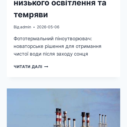
низького освітлення та
темряви
Від
admin
2026-05-06
Фототермальний піноутворювач:
новаторське рішення для отримання
чистої води після заходу сонця
ФАЗА
ЧИТАТИ ДАЛІ
ЗМІНИ
ПІНА
ПІДТРИМУЄ
СОНЯЧНУ
ДИСТИЛЯЦІЮ
В
УМОВАХ
НИЗЬКОГО
ОСВІТЛЕННЯ
ТА