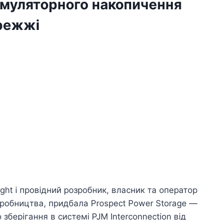
умуляторного накопичення
ережжі
ight і провідний розробник, власник та оператор
виробництва, придбала Prospect Power Storage —
зберігання в системі PJM Interconnection від