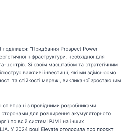
l поділився: “Придбання Prospect Power
ергетичної інфраструктури, необхідної для
та-центрів. Зі своїм масштабом та стратегічним
люструє важливі інвестиції, які ми здійснюємо
ості та стійкості мережі, викликаної зростаючим
о співпраці з провідними розробниками
и сторонами для розширення акумуляторного
ргії по всій системі PJM і на інших
А. У 2024 році Elevate оголосила про проєкт