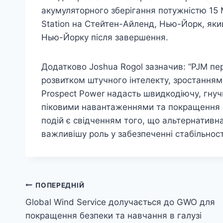
акумуляторного зберігання потужністю 15 М
Station на Стейтен-Айленд, Нью-Йорк, як
Нью-Йорку після завершення.
Додатково Joshua Rogol зазначив: “PJM п
розвитком штучного інтелекту, зростанням
Prospect Power надасть швидкодіючу, гнуч
піковими навантаженнями та покращення з
подій є свідченням того, що альтернативн
важливішу роль у забезпеченні стабільност
Навігація
ПОПЕРЕДНІЙ
Global Wind Service долучається до GWO для
записів
покращення безпеки та навчання в галузі