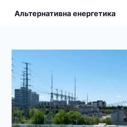
Перейти
до
Альтернативна енергетика
вмісту