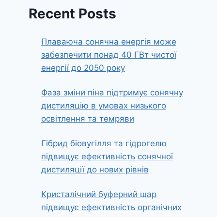
Recent Posts
Плаваюча сонячна енергія може
забезпечити понад 40 ГВт чистої
енергії до 2050 року
Фаза зміни піна підтримує сонячну
дистиляцію в умовах низького
освітлення та темряви
Гібрид біовугілля та гідрогелю
підвищує ефективність сонячної
дистиляції до нових рівнів
Кристалічний буферний шар
підвищує ефективність органічних