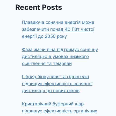
Recent Posts
Плаваюча сонячна енергія може
забезпечити понад 40 ГВт чистої
енергії до 2050 року
Фаза зміни піна підтримує сонячну
дистиляцію в умовах низького
освітлення та темряви
Гібрид біовугілля та гідрогелю
підвищує ефективність сонячної
дистиляції до нових рівнів
Кристалічний буферний шар
підвищує ефективність органічних