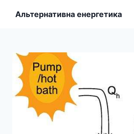
Перейти
до
Альтернативна енергетика
вмісту