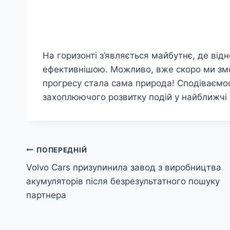
На горизонті з’являється майбутнє, де ві
ефективнішою. Можливо, вже скоро ми зм
прогресу стала сама природа! Сподіваємос
захоплюючого розвитку подій у найближчі 
Навігація
ПОПЕРЕДНІЙ
Volvo Cars призупинила завод з виробництва
записів
акумуляторів після безрезультатного пошуку
партнера