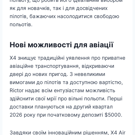
польоту, що робить його ідеальним вибором
як для новачків, так і для досвідчених
пілотів, бажаючих насолодитися свободою
польотів.
Нові можливості для авіації
X4 знищує традиційні уявлення про приватне
авіаційне транспортування, відкриваючи
двері до нових пригод. З невеликими
вимогами до пілотів та доступною вартістю,
Rictor надає всім ентузіастам можливість
здійснити свої мрії про вільні польоти. Перші
доставки плануються на другий квартал
2026 року при початковому депозиті $5000.
Завдяки своїм інноваційним рішенням, X4 Air