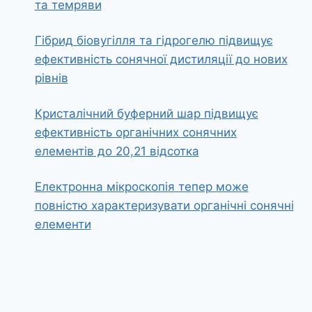
та темряви
Гібрид біовугілля та гідрогелю підвищує
ефективність сонячної дистиляції до нових
рівнів
Кристалічний буферний шар підвищує
ефективність органічних сонячних
елементів до 20,21 відсотка
Електронна мікроскопія тепер може
повністю характеризувати органічні сонячні
елементи