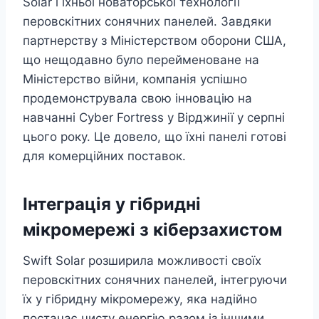
Solar і їхньої новаторської технології
перовскітних сонячних панелей. Завдяки
партнерству з Міністерством оборони США,
що нещодавно було перейменоване на
Міністерство війни, компанія успішно
продемонструвала свою інновацію на
навчанні Cyber Fortress у Вірджинії у серпні
цього року. Це довело, що їхні панелі готові
для комерційних поставок.
Інтеграція у гібридні
мікромережі з кіберзахистом
Swift Solar розширила можливості своїх
перовскітних сонячних панелей, інтегруючи
їх у гібридну мікромережу, яка надійно
постачає чисту енергію разом із іншими