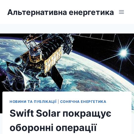
Перейти
Альтернативна енергетика
до
вмісту
НОВИНИ ТА ПУБЛІКАЦІЇ
|
СОНЯЧНА ЕНЕРГЕТИКА
Swift Solar покращує
оборонні операції