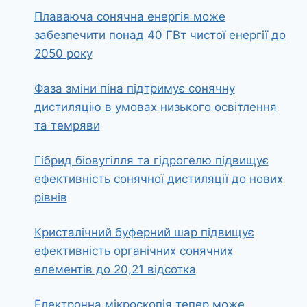
Плаваюча сонячна енергія може
забезпечити понад 40 ГВт чистої енергії до
2050 року
Фаза зміни піна підтримує сонячну
дистиляцію в умовах низького освітлення
та темряви
Гібрид біовугілля та гідрогелю підвищує
ефективність сонячної дистиляції до нових
рівнів
Кристалічний буферний шар підвищує
ефективність органічних сонячних
елементів до 20,21 відсотка
Електронна мікроскопія тепер може