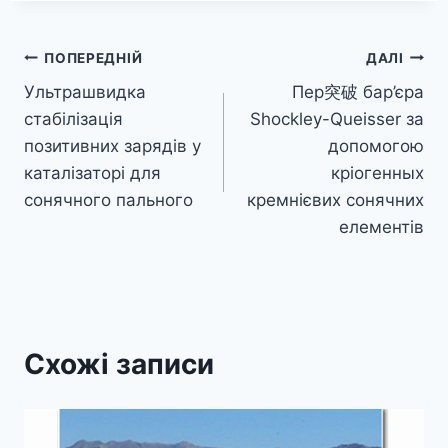
Навігація
ПОПЕРЕДНІЙ
ДАЛІ
Ультрашвидка
Пер突破 бар’єра
записів
стабілізація
Shockley-Queisser за
позитивних зарядів у
допомогою
каталізаторі для
кріогенных
сонячного пального
кремнієвих сонячних
елементів
Схожі записи