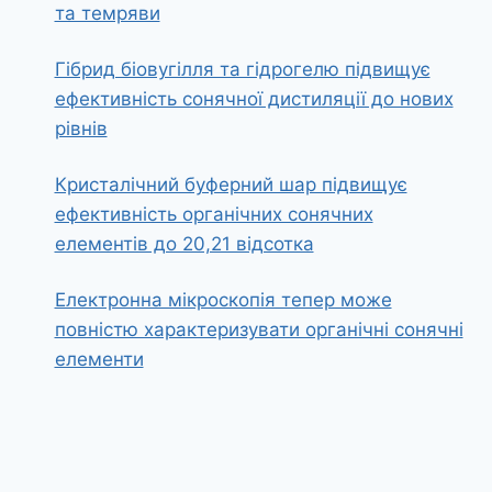
та темряви
Гібрид біовугілля та гідрогелю підвищує
ефективність сонячної дистиляції до нових
рівнів
Кристалічний буферний шар підвищує
ефективність органічних сонячних
елементів до 20,21 відсотка
Електронна мікроскопія тепер може
повністю характеризувати органічні сонячні
елементи