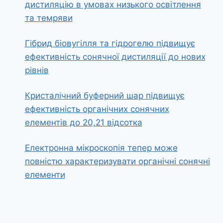
дистиляцію в умовах низького освітлення
та темряви
Гібрид біовугілля та гідрогелю підвищує
ефективність сонячної дистиляції до нових
рівнів
Кристалічний буферний шар підвищує
ефективність органічних сонячних
елементів до 20,21 відсотка
Електронна мікроскопія тепер може
повністю характеризувати органічні сонячні
елементи