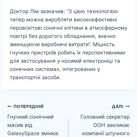
Доктор Лім зазначив: “З цією технологією
тепер можна виробляти високоефективні
перовскітові сонячні клітини в атмосферному
повітрі без дорогого обладнання, значно
зменшуючи виробничі витрати”. Міцність
гнучких пристроїв робить їх перспективними
для застосування у носимій електроніці та
сонячних системах, інтегрованих у
транспортні засоби.
Навігація
ПОПЕРЕДНІЙ
ДАЛІ
Гнучкий сонячний
Головний секретар
записів
масив від
ООН закликає
GalaxySpace змінює
компанії штучного