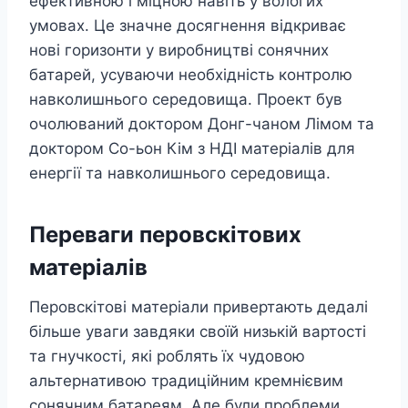
ефективною і міцною навіть у вологих
умовах. Це значне досягнення відкриває
нові горизонти у виробництві сонячних
батарей, усуваючи необхідність контролю
навколишнього середовища. Проект був
очолюваний доктором Донг-чаном Лімом та
доктором Со-ьон Кім з НДІ матеріалів для
енергії та навколишнього середовища.
Переваги перовскітових
матеріалів
Перовскітові матеріали привертають дедалі
більше уваги завдяки своїй низькій вартості
та гнучкості, які роблять їх чудовою
альтернативою традиційним кремнієвим
сонячним батареям. Але були проблеми,