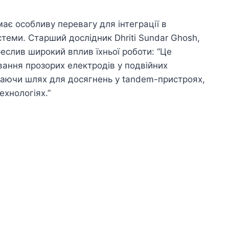
є особливу перевагу для інтеграції в
стеми. Старший дослідник Dhriti Sundar Ghosh,
реслив широкий вплив їхньої роботи: “Це
ання прозорих електродів у подвійних
даючи шлях для досягнень у tandem-пристроях,
ехнологіях.”