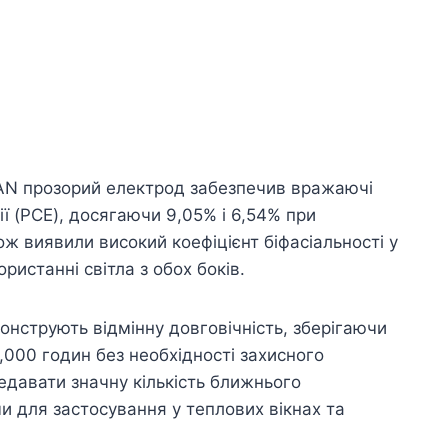
 NAN прозорий електрод забезпечив вражаючі
ї (PCE), досягаючи 9,05% і 6,54% при
ож виявили високий коефіцієнт біфасіальності у
ристанні світла з обох боків.
монструють відмінну довговічність, зберігаючи
,000 годин без необхідності захисного
едавати значну кількість ближнього
и для застосування у теплових вікнах та