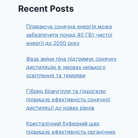
Recent Posts
Плаваюча сонячна енергія може
забезпечити понад 40 ГВт чистої
енергії до 2050 року
Фаза зміни піна підтримує сонячну
дистиляцію в умовах низького
освітлення та темряви
Гібрид біовугілля та гідрогелю
підвищує ефективність сонячної
дистиляції до нових рівнів
Кристалічний буферний шар
підвищує ефективність органічних