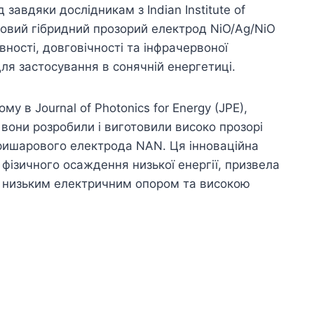
завдяки дослідникам з Indian Institute of
 новий гібридний прозорий електрод NiO/Ag/NiO
ності, довговічності та інфрачервоної
ля застосування в сонячній енергетиці.
 в Journal of Photonics for Energy (JPE),
 вони розробили і виготовили високо прозорі
тришарового електрода NAN. Ця інноваційна
фізичного осаждення низької енергії, призвела
о низьким електричним опором та високою