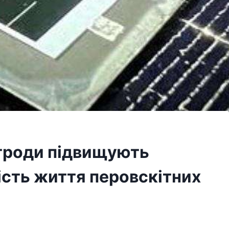
ктроди підвищують
ість життя перовскітних