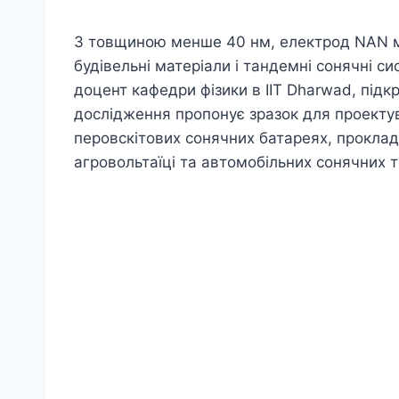
З товщиною менше 40 нм, електрод NAN ма
будівельні матеріали і тандемні сонячні си
доцент кафедри фізики в IIT Dharwad, підк
дослідження пропонує зразок для проектув
перовскітових сонячних батареях, прокла
агровольтаїці та автомобільних сонячних т