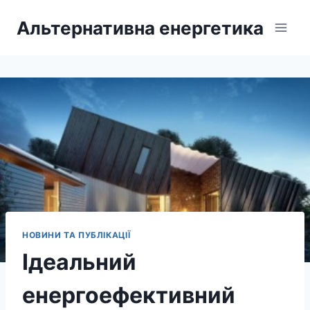
Перейти
Альтернативна енергетика
до
вмісту
НОВИНИ ТА ПУБЛІКАЦІЇ
Ідеальний
енергоефективний