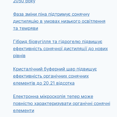
2050 року
Фаза зміни піна підтримує сонячну
дистиляцію в умовах низького освітлення
та темряви
Гібрид біовугілля та гідрогелю підвищує
ефективність сонячної дистиляції до нових
рівнів
Кристалічний буферний шар підвищує
ефективність органічних сонячних
елементів до 20,21 відсотка
Електронна мікроскопія тепер може
повністю характеризувати органічні сонячні
елементи