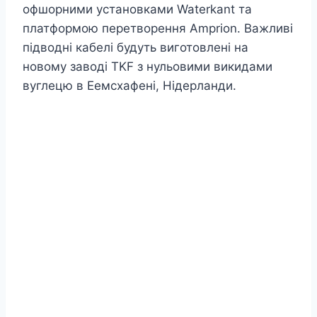
офшорними установками Waterkant та
платформою перетворення Amprion. Важливі
підводні кабелі будуть виготовлені на
новому заводі TKF з нульовими викидами
вуглецю в Еемсхафені, Нідерланди.