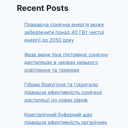
Recent Posts
Плаваюча сонячна енергія може
забезпечити понад 40 ГВт чистої
енергії до 2050 року
Фаза зміни піна підтримує сонячну
дистиляцію в умовах низького
освітлення та темряви
Гібрид біовугілля та гідрогелю
підвищує ефективність сонячної
дистиляції до нових рівнів
Кристалічний буферний шар
підвищує ефективність органічних