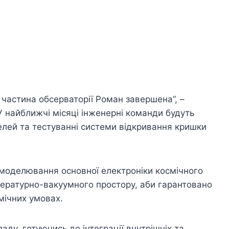
 частина обсерваторії Роман завершена”, –
У найближчі місяці інженерні команди будуть
елей та тестуванні системи відкривання кришки
 моделювання основної електроніки космічного
пературно-вакуумного простору, аби гарантовано
мічних умовах.
аду, готуючись до інтеграції внутрішніх та