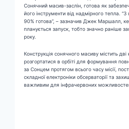
Сонячний масив-заслін, готова як забезпеч
його інструменти від надмірного тепла. “
90% готова”, – зазначив Джек Маршалл, ке
планується запуск, тобто значно раніше з
року.
Конструкція сонячного масиву містить дві н
розгортатися в орбіті для формування пов
за Сонцем протягом всього часу місії, пос
складної електроніки обсерваторії та зах
важливим для інфрачервоних можливосте