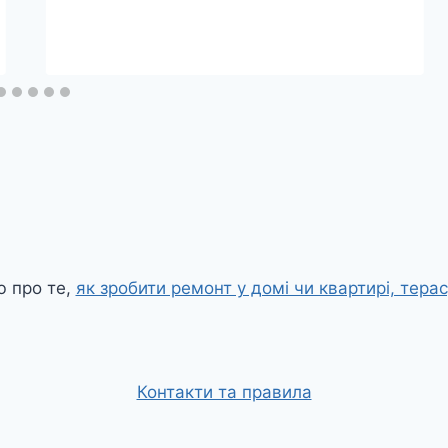
 про те,
як зробити ремонт у домі чи квартирі, терас
Контакти та правила