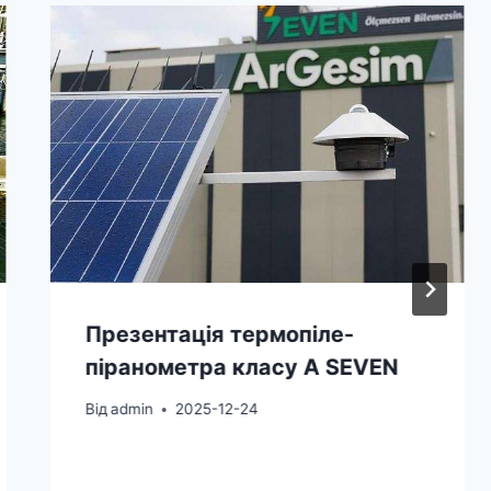
Презентація термопіле-
піранометра класу A SEVEN
Від
admin
2025-12-24