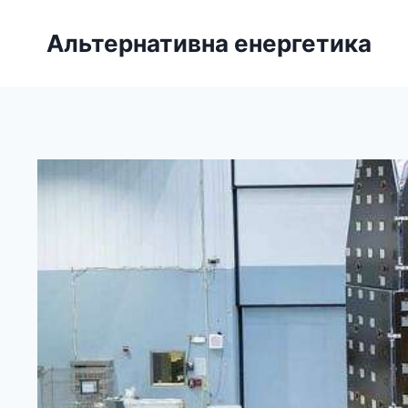
Перейти
до
Альтернативна енергетика
вмісту