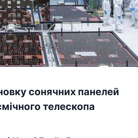
новку сонячних панелей
смічного телескопа