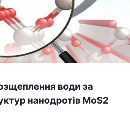
озщеплення води за
уктур нанодротів MoS2