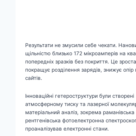
Результати не змусили себе чекати. Нано
щільністю близько 172 мікроамперів на ква
попередніх зразків без покриття. Це зрост
покращує розділення зарядів, знижує опір п
сайтів.
Інноваційні гетероструктури були створен
атмосферному тиску та лазерної молекуляр
матеріальний аналіз, зокрема раманівська 
рентгенівська фотоелектронна спектроскоп
проаналізував електронні стани.