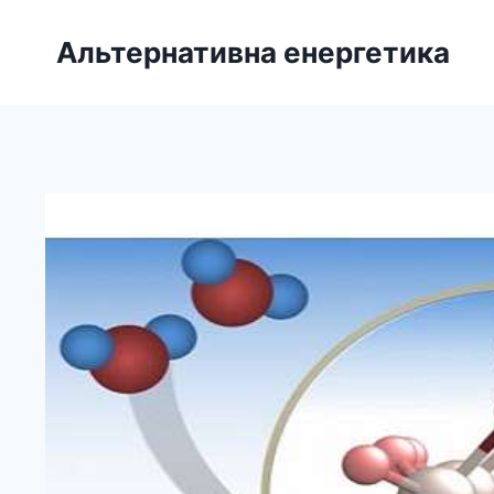
Перейти
до
Альтернативна енергетика
вмісту