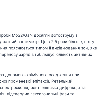
вироби MoS2/GaN досягли фотоструму з
дратний сантиметр. Це в 2.5 рази більше, ніж у
ання пояснюється типом II вирівнювання зон, яке
ереносу зарядів і збільшує кількість активних
і за допомогою хімічного осадження при
ної променевої епітаксії. Ретельний
спектроскопія, рентгенівська дифракція та
ія, підтвердив гексагональні фази та