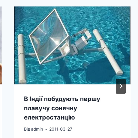
В Індії побудують першу
плавучу сонячну
електростанцію
Від
admin
2011-03-27