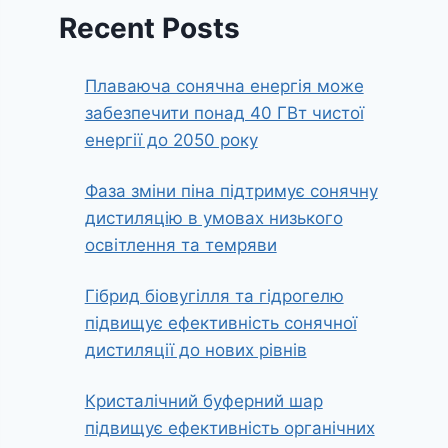
Recent Posts
Плаваюча сонячна енергія може
забезпечити понад 40 ГВт чистої
енергії до 2050 року
Фаза зміни піна підтримує сонячну
дистиляцію в умовах низького
освітлення та темряви
Гібрид біовугілля та гідрогелю
підвищує ефективність сонячної
дистиляції до нових рівнів
Кристалічний буферний шар
підвищує ефективність органічних