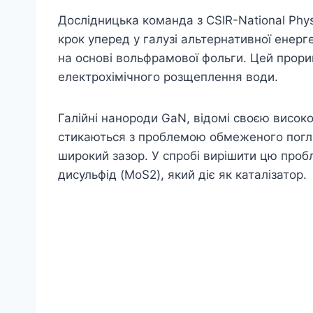
Дослідницька команда з CSIR-National Phys
крок уперед у галузі альтернативної енер
на основі вольфрамової фольги. Цей прор
електрохімічного розщеплення води.
Галійні нанороди GaN, відомі своєю висок
стикаються з проблемою обмеженого погл
широкий зазор. У спробі вирішити цю про
дисульфід (MoS2), який діє як каталізатор.