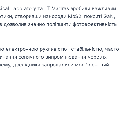
ical Laboratory та IIT Madras зробили важливий
гетики, створивши нанороди MoS2, покриті GaN,
ив дозволив значно поліпшити фотоефективність
ою електронною рухливістю і стабільністю, часто
инання сонячного випромінювання через їх
блему, дослідники запровадили молібденовий