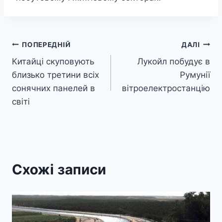
Навігація
ПОПЕРЕДНІЙ
ДАЛІ
Китайці скуповують
Лукойл побудує в
записів
близько третини всіх
Румунії
сонячних панелей в
вітроелектростанцію
світі
Схожі записи