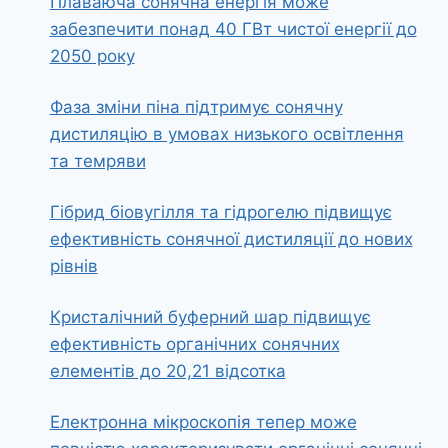
Плаваюча сонячна енергія може
забезпечити понад 40 ГВт чистої енергії до
2050 року
Фаза зміни піна підтримує сонячну
дистиляцію в умовах низького освітлення
та темряви
Гібрид біовугілля та гідрогелю підвищує
ефективність сонячної дистиляції до нових
рівнів
Кристалічний буферний шар підвищує
ефективність органічних сонячних
елементів до 20,21 відсотка
Електронна мікроскопія тепер може