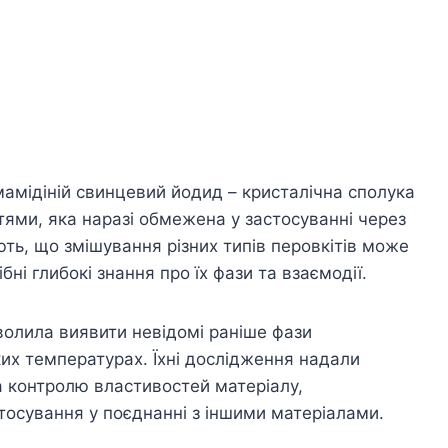
мамідіній свинцевий йодид – кристалічна сполука
ями, яка наразі обмежена у застосуванні через
ть, що змішування різних типів перовкітів може
ні глибокі знання про їх фази та взаємодії.
олила виявити невідомі раніше фази
их температурах. Їхні дослідження надали
а контролю властивостей матеріалу,
тосування у поєднанні з іншими матеріалами.