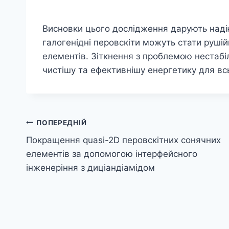
Висновки цього дослідження дарують наді
галогенідні перовскіти можуть стати руші
елементів. Зіткнення з проблемою нестабі
чистішу та ефективнішу енергетику для всь
Навігація
ПОПЕРЕДНІЙ
Покращення quasi-2D перовскітних сонячних
записів
елементів за допомогою інтерфейсного
інженеріння з диціандіамідом