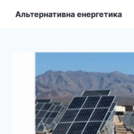
Перейти
до
Альтернативна енергетика
вмісту