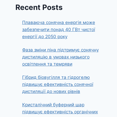
Recent Posts
Плаваюча сонячна енергія може
забезпечити понад 40 ГВт чистої
енергії до 2050 року
Фаза зміни піна підтримує сонячну
дистиляцію в умовах низького
освітлення та темряви
Гібрид біовугілля та гідрогелю
підвищує ефективність сонячної
дистиляції до нових рівнів
Кристалічний буферний шар
підвищує ефективність органічних