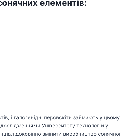
сонячних елементів:
тів, і галогенідні перовскіти займають у цьому
 дослідженнями Університету технологій у
енціал докорінно змінити виробництво сонячної