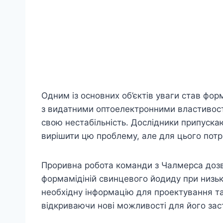
Одним із основних об’єктів уваги став фор
з видатними оптоелектронними властивост
свою нестабільність. Дослідники припускаю
вирішити цю проблему, але для цього потріб
Проривна робота команди з Чалмерса дозв
формамідіній свинцевого йодиду при низьк
необхідну інформацію для проектування т
відкриваючи нові можливості для його зас