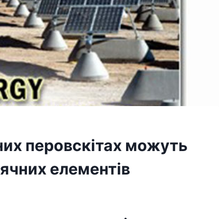
дних перовскітах можуть
нячних елементів