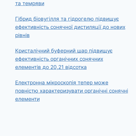
та темряви
Гібрид біовугілля та гідрогелю підвищує
ефективність сонячної дистиляції до нових
рівнів
Кристалічний буферний шар підвищує
ефективність органічних сонячних
елементів до 20,21 відсотка
Електронна мікроскопія тепер може
повністю характеризувати органічні сонячні
елементи