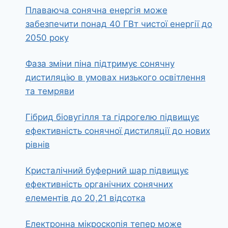
Плаваюча сонячна енергія може
забезпечити понад 40 ГВт чистої енергії до
2050 року
Фаза зміни піна підтримує сонячну
дистиляцію в умовах низького освітлення
та темряви
Гібрид біовугілля та гідрогелю підвищує
ефективність сонячної дистиляції до нових
рівнів
Кристалічний буферний шар підвищує
ефективність органічних сонячних
елементів до 20,21 відсотка
Електронна мікроскопія тепер може