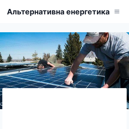
Перейти
Альтернативна енергетика
до
вмісту