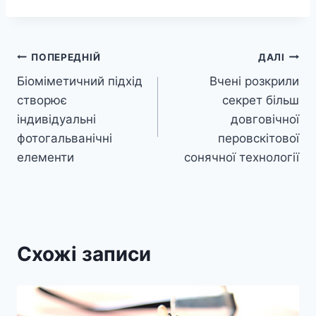
Навігація
ПОПЕРЕДНІЙ
ДАЛІ
Біоміметичний підхід
Вчені розкрили
записів
створює
секрет більш
індивідуальні
довговічної
фотогальванічні
перовскітової
елементи
сонячної технології
Схожі записи