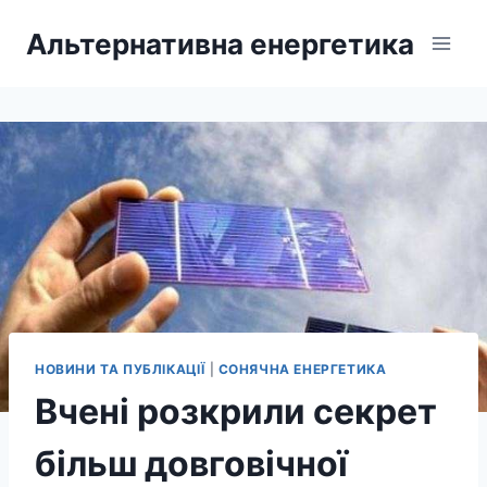
Перейти
Альтернативна енергетика
до
вмісту
НОВИНИ ТА ПУБЛІКАЦІЇ
|
СОНЯЧНА ЕНЕРГЕТИКА
Вчені розкрили секрет
більш довговічної