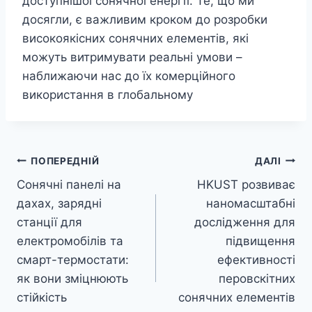
доступнішої сонячної енергії. Те, що ми
досягли, є важливим кроком до розробки
високоякісних сонячних елементів, які
можуть витримувати реальні умови –
наближаючи нас до їх комерційного
використання в глобальному
Навігація
ПОПЕРЕДНІЙ
ДАЛІ
Сонячні панелі на
HKUST розвиває
записів
дахах, зарядні
наномасштабні
станції для
дослідження для
електромобілів та
підвищення
смарт-термостати:
ефективності
як вони зміцнюють
перовскітних
стійкість
сонячних елементів