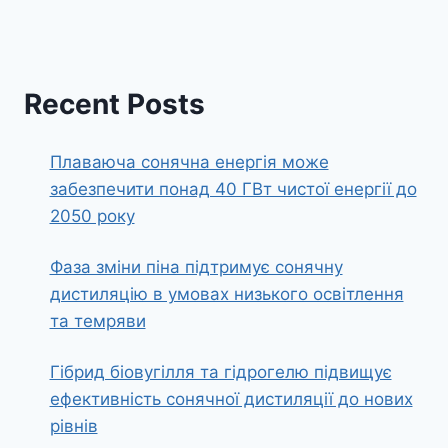
Recent Posts
Плаваюча сонячна енергія може
забезпечити понад 40 ГВт чистої енергії до
2050 року
Фаза зміни піна підтримує сонячну
дистиляцію в умовах низького освітлення
та темряви
Гібрид біовугілля та гідрогелю підвищує
ефективність сонячної дистиляції до нових
рівнів