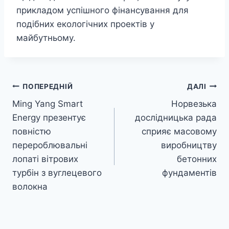
прикладом успішного фінансування для
подібних екологічних проектів у
майбутньому.
Навігація
ПОПЕРЕДНІЙ
ДАЛІ
Ming Yang Smart
Норвезька
записів
Energy презентує
дослідницька рада
повністю
сприяє масовому
перероблювальні
виробництву
лопаті вітрових
бетонних
турбін з вуглецевого
фундаментів
волокна