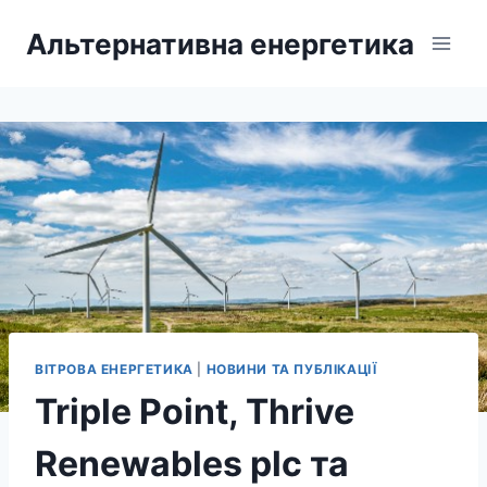
Перейти
Альтернативна енергетика
до
вмісту
ВІТРОВА ЕНЕРГЕТИКА
|
НОВИНИ ТА ПУБЛІКАЦІЇ
Triple Point, Thrive
Renewables plc та