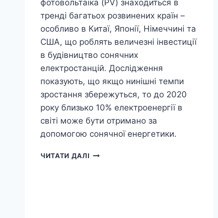
фотовольтаїка (PV) знаходиться в
тренді багатьох розвинених країн –
особливо в Китаї, Японії, Німеччині та
США, що роблять величезні інвестиції
в будівництво сонячних
електростанцій. Дослідження
показують, що якщо нинішні темпи
зростання збережуться, то до 2020
року близько 10% електроенергії в
світі може бути отримано за
допомогою сонячної енергетики.
ТОП
ЧИТАТИ ДАЛІ
5
НАЙБІЛЬШИХ
СОНЯЧНИХ
ЕЛЕКТРОСТАНЦІЙ
СВІТУ