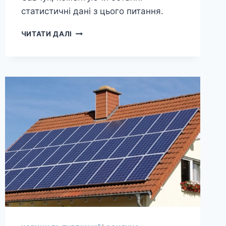
статистичні дані з цього питання.
ТЕМПИ
ЧИТАТИ ДАЛІ
ЗРОСТАННЯ
ПОТУЖНОСТЕЙ
ЕЛЕКТРОГЕНЕРАЦІЇ
З
ВІДНОВЛЮВАНИХ
ДЖЕРЕЛ
В
УКРАЇНІ
У
2016
РОЦІ
ЗБІЛЬШИЛИСЯ