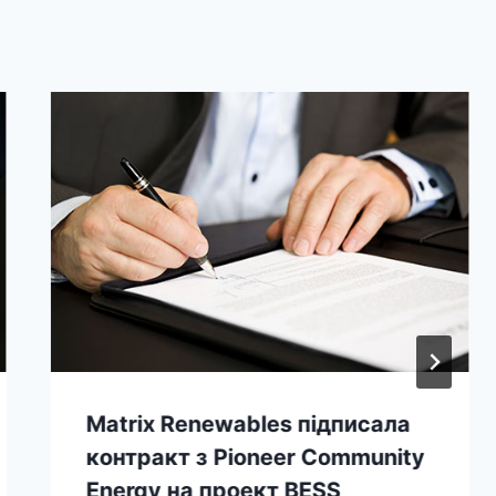
Matrix Renewables підписала
контракт з Pioneer Community
Energy на проект BESS