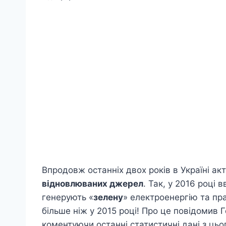
Впродовж останніх двох років в Україні ак
відновлюваних джерел
. Так, у 2016 році 
генерують «
зелену
» електроенергію та пр
більше ніж у 2015 році! Про це повідомив
коментуючи останні статистичні дані з цьо