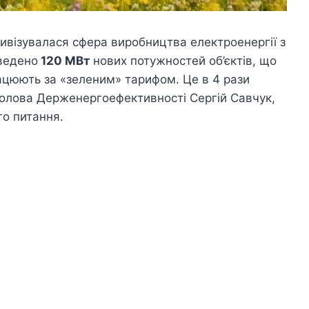
тивізувалася сфера виробництва електроенергії з
введено
120 МВт
нових потужностей об’єктів, що
ацюють за «зеленим» тарифом. Це в 4 рази
 Голова Держенергоефективності Сергій Савчук,
го питання.