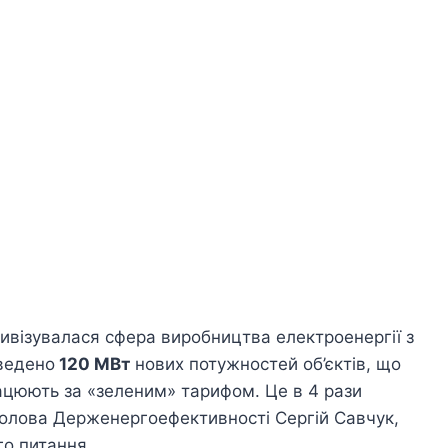
тивізувалася сфера виробництва електроенергії з
введено
120 МВт
нових потужностей об’єктів, що
ацюють за «зеленим» тарифом. Це в 4 рази
 Голова Держенергоефективності Сергій Савчук,
го питання.