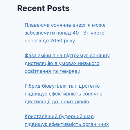
Recent Posts
Плаваюча сонячна енергія може
забезпечити понад 40 ГВт чистої
енергії до 2050 року
Фаза зміни піна підтримує сонячну
дистиляцію в умовах низького
освітлення та темряви
Гібрид біовугілля та гідрогелю
підвищує ефективність сонячної
дистиляції до нових рівнів
Кристалічний буферний шар
підвищує ефективність органічних