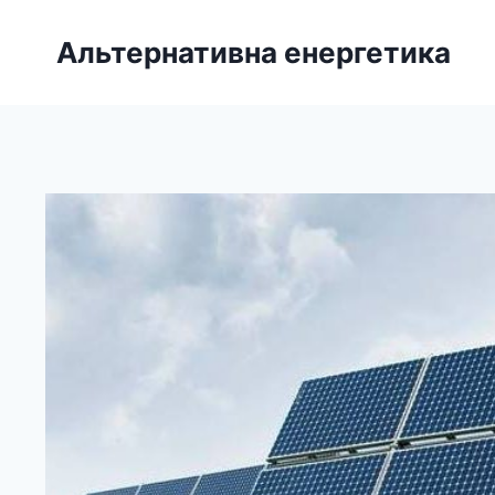
Перейти
до
Альтернативна енергетика
вмісту