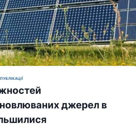
ПУБЛІКАЦІЇ
ужностей
ідновлюваних джерел в
більшилися