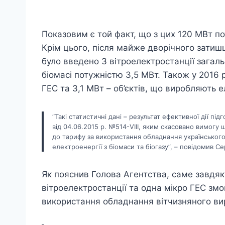
Показовим є той факт, що з цих 120 МВт по
Крім цього, після майже дворічного затиш
було введено 3 вітроелектростанції загал
біомасі потужністю 3,5 МВт. Також у 2016
ГЕС та 3,1 МВт – об’єктів, що виробляють е
“Такі статистичні дані – результат ефективної дії п
від 04.06.2015 р. №514-VIII, яким скасовано вимогу 
до тарифу за використання обладнання українськог
електроенергії з біомаси та біогазу”, – повідомив Се
Як пояснив Голова Агентства, саме завдяки
вітроелектростанції та одна мікро ГЕС зм
використання обладнання вітчизняного ви