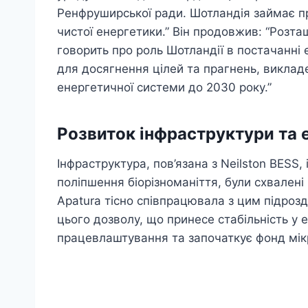
Ренфруширської ради. Шотландія займає пр
чистої енергетики.” Він продовжив: “Розта
говорить про роль Шотландії в постачанні 
для досягнення цілей та прагнень, виклад
енергетичної системи до 2030 року.”
Розвиток інфраструктури та е
Інфраструктура, пов’язана з Neilston BESS,
поліпшення біорізноманіття, були схвалені 
Apatura тісно співпрацювала з цим підро
цього дозволу, що принесе стабільність у 
працевлаштування та започаткує фонд мі