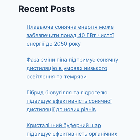
Recent Posts
Плаваюча сонячна енергія може
забезпечити понад 40 ГВт чистої
енергії до 2050 року
Фаза зміни піна підтримує сонячну
дистиляцію в умовах низького
освітлення та темряви
Гібрид біовугілля та гідрогелю
підвищує ефективність сонячної
дистиляції до нових рівнів
Кристалічний буферний шар
підвищує ефективність органічних