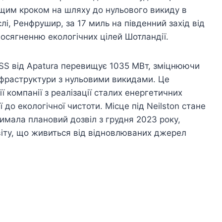
ущим кроком на шляху до нульового викиду в
і, Ренфрушир, за 17 миль на південний захід від
досягненню екологічних цілей Шотландії.
SS від Apatura перевищує 1035 МВт, зміцнюючи
інфраструктури з нульовими викидами. Це
 компанії з реалізації сталих енергетичних
 до екологічної чистоти. Місце під Neilston стане
имала плановий дозвіл з грудня 2023 року,
іту, що живиться від відновлюваних джерел