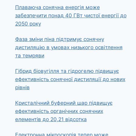
Плаваюча сонячна енергія може
забезпечити понад 40 ГВт чистої енергії до
2050 року
Фаза зміни піна підтримує сонячну
дистиляцію в умовах низького освітлення
та темряви
Гібрид біовугілля та гідрогелю підвищує
ефективність сонячної дистиляції до нових
рівнів
Кристалічний буферний шар підвищує
ефективність органічних сонячних
елементів до 20,21 відсотка
Електронна мікроскопія тепер може