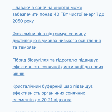
Плаваюча сонячна енергія може
забезпечити понад 40 ГВт чистої енергії до
2050 року
Фаза зміни піна підтримує сонячну
дистиляцію в умовах низького освітлення
та темряви
Гібрид біовугілля та гідрогелю підвищує
ефективність сонячної дистиляції до нових
рівнів
Кристалічний буферний шар підвищує
ефективність органічних сонячних
елементів до 20,21 відсотка