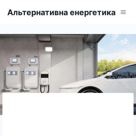
Перейти
Альтернативна енергетика
до
вмісту