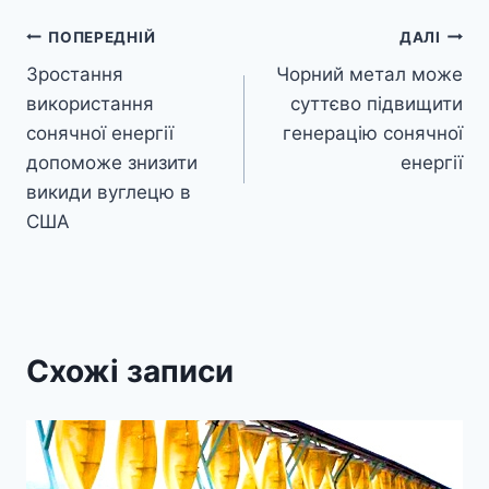
Навігація
ПОПЕРЕДНІЙ
ДАЛІ
Зростання
Чорний метал може
записів
використання
суттєво підвищити
сонячної енергії
генерацію сонячної
допоможе знизити
енергії
викиди вуглецю в
США
Схожі записи