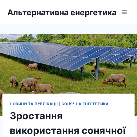
Перейти
Альтернативна енергетика
до
вмісту
НОВИНИ ТА ПУБЛІКАЦІЇ
|
СОНЯЧНА ЕНЕРГЕТИКА
Зростання
використання сонячної