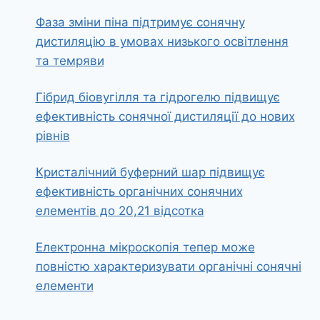
Фаза зміни піна підтримує сонячну
дистиляцію в умовах низького освітлення
та темряви
Гібрид біовугілля та гідрогелю підвищує
ефективність сонячної дистиляції до нових
рівнів
Кристалічний буферний шар підвищує
ефективність органічних сонячних
елементів до 20,21 відсотка
Електронна мікроскопія тепер може
повністю характеризувати органічні сонячні
елементи