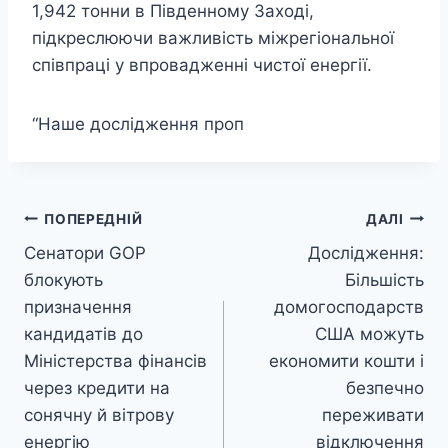
1,942 тонни в Південному Заході,
підкреслюючи важливість міжрегіональної
співпраці у впровадженні чистої енергії.
“Наше дослідження проп
Навігація
ПОПЕРЕДНІЙ
ДАЛІ
Сенатори GOP
Дослідження:
записів
блокують
Більшість
призначення
домогосподарств
кандидатів до
США можуть
Міністерства фінансів
економити кошти і
через кредити на
безпечно
сонячну й вітрову
переживати
енергію
відключення