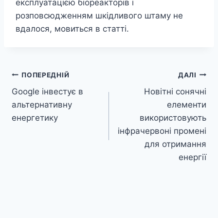
експлуатацією біореакторів і
розповсюдженням шкідливого штаму не
вдалося, мовиться в статті.
Навігація
ПОПЕРЕДНІЙ
ДАЛІ
Google інвестує в
Новітні сонячні
записів
альтернативну
елементи
енергетику
використовують
інфрачервоні промені
для отримання
енергії