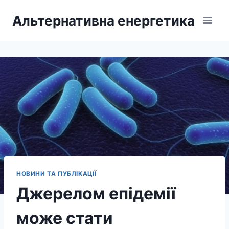
Перейти
Альтернативна енергетика
до
вмісту
НОВИНИ ТА ПУБЛІКАЦІЇ
Джерелом епідемії
може стати