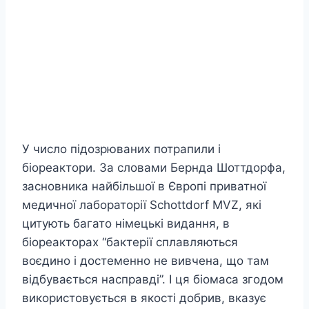
У число підозрюваних потрапили і
біореактори. За словами Бернда Шоттдорфа,
засновника найбільшої в Європі приватної
медичної лабораторії Schottdorf MVZ, які
цитують багато німецькі видання, в
біореакторах “бактерії сплавляються
воєдино і достеменно не вивчена, що там
відбувається насправді”. І ця біомаса згодом
використовується в якості добрив, вказує