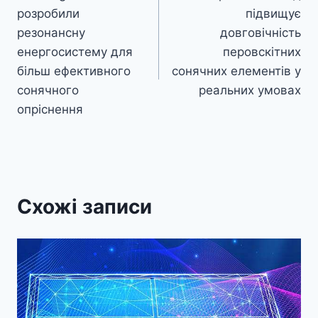
записів
розробили
підвищує
резонансну
довговічність
енергосистему для
перовскітних
більш ефективного
сонячних елементів у
сонячного
реальних умовах
опріснення
Схожі записи