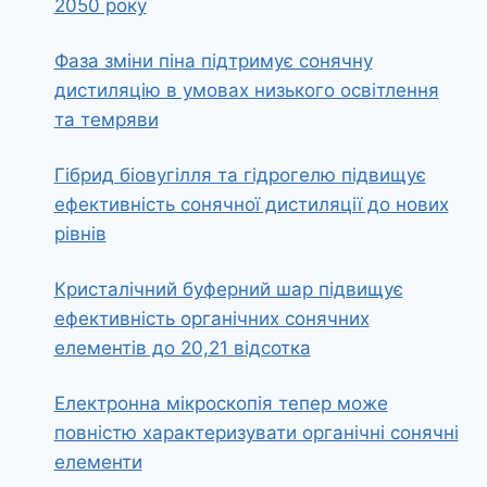
2050 року
Фаза зміни піна підтримує сонячну
дистиляцію в умовах низького освітлення
та темряви
Гібрид біовугілля та гідрогелю підвищує
ефективність сонячної дистиляції до нових
рівнів
Кристалічний буферний шар підвищує
ефективність органічних сонячних
елементів до 20,21 відсотка
Електронна мікроскопія тепер може
повністю характеризувати органічні сонячні
елементи