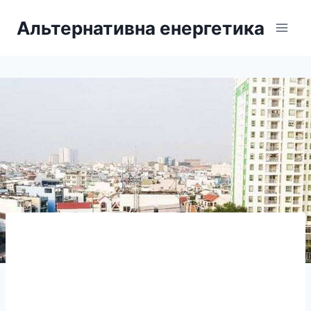
Перейти
Альтернативна енергетика
до
вмісту