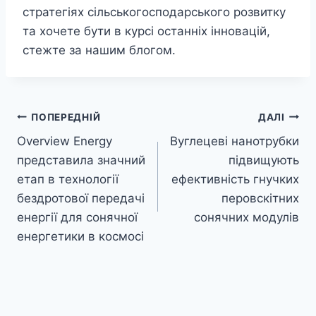
стратегіях сільськогосподарського розвитку
та хочете бути в курсі останніх інновацій,
стежте за нашим блогом.
Навігація
ПОПЕРЕДНІЙ
ДАЛІ
Overview Energy
Вуглецеві нанотрубки
записів
представила значний
підвищують
етап в технології
ефективність гнучких
бездротової передачі
перовскітних
енергії для сонячної
сонячних модулів
енергетики в космосі