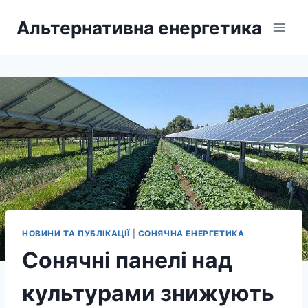
Перейти
Альтернативна енергетика
до
вмісту
НОВИНИ ТА ПУБЛІКАЦІЇ
|
СОНЯЧНА ЕНЕРГЕТИКА
Сонячні панелі над
культурами знижують