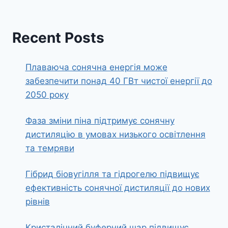
Recent Posts
Плаваюча сонячна енергія може
забезпечити понад 40 ГВт чистої енергії до
2050 року
Фаза зміни піна підтримує сонячну
дистиляцію в умовах низького освітлення
та темряви
Гібрид біовугілля та гідрогелю підвищує
ефективність сонячної дистиляції до нових
рівнів
Кристалічний буферний шар підвищує