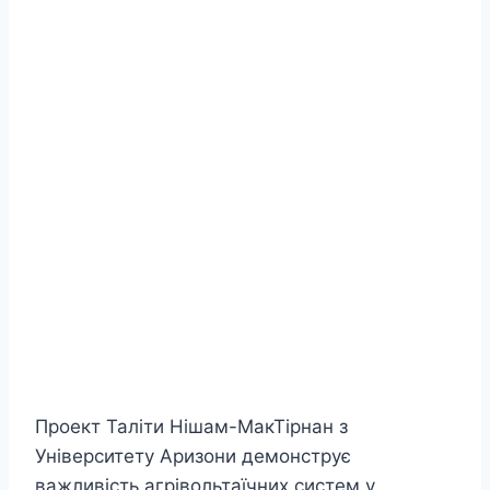
Проект Таліти Нішам-МакТірнан з
Університету Аризони демонструє
важливість агрівольтаїчних систем у