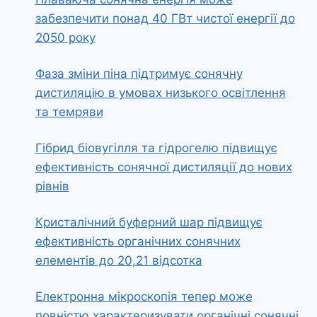
забезпечити понад 40 ГВт чистої енергії до
2050 року
Фаза зміни піна підтримує сонячну
дистиляцію в умовах низького освітлення
та темряви
Гібрид біовугілля та гідрогелю підвищує
ефективність сонячної дистиляції до нових
рівнів
Кристалічний буферний шар підвищує
ефективність органічних сонячних
елементів до 20,21 відсотка
Електронна мікроскопія тепер може
повністю характеризувати органічні сонячні