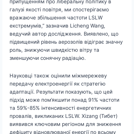
припущенням про ліберальну політику в
галузі якості повітря, ми спостерігаємо
вражаюче збільшення частоти LSLW
екстремумів,” зазначив Licheng Wang,
ведучий автор дослідження. Виявлено, що
підвищений рівень аерозолів відіграє значну
роль, знижуючи швидкістю вітру та
зменшуючи сонячну радіацію.
Науковці також оцінили міжмережеву
передачу електроенергії як стратегію
адаптації. Результати показують, що цей
підхід може пом’якшити понад 91% частоти
та 59%-85% інтенсивності енергетичних
провалів, викликаних LSLW. Xizang (Тибет)
виявився ключовим регіоном для зниження
дефіциту відновлюваної енергії по всьому