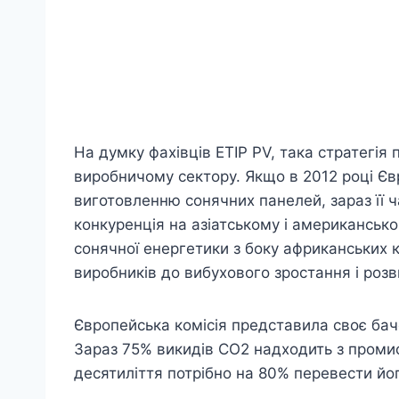
На думку фахівців ETIP PV, така стратегі
виробничому сектору. Якщо в 2012 році Єв
виготовленню сонячних панелей, зараз її 
конкуренція на азіатському і американськ
сонячної енергетики з боку африканських 
виробників до вибухового зростання і розв
Європейська комісія представила своє бач
Зараз 75% викидів СО2 надходить з промис
десятиліття потрібно на 80% перевести йо