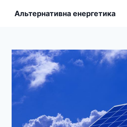
Перейти
до
Альтернативна енергетика
вмісту