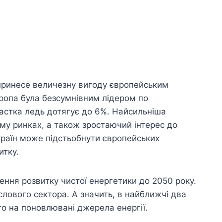
я принесе величезну вигоду європейським
ропа була безсумнівним лідером по
частка ледь дотягує до 6%. Найсильніша
ому ринках, а також зростаючий інтерес до
країн може підстьобнути європейських
итку.
ення розвитку чистої енергетики до 2050 року.
лового сектора. А значить, в найближчі два
го на поновлювані джерела енергії.