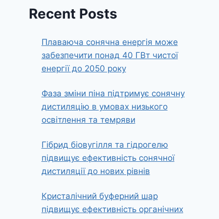
Recent Posts
Плаваюча сонячна енергія може
забезпечити понад 40 ГВт чистої
енергії до 2050 року
Фаза зміни піна підтримує сонячну
дистиляцію в умовах низького
освітлення та темряви
Гібрид біовугілля та гідрогелю
підвищує ефективність сонячної
дистиляції до нових рівнів
Кристалічний буферний шар
підвищує ефективність органічних