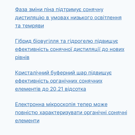
Фаза зміни піна підтримує сонячну
дистиляцію в умовах низького освітлення
та темряви
Гібрид біовугілля та гідрогелю підвищує
ефективність сонячної дистиляції до нових
рівнів
Кристалічний буферний шар підвищує
ефективність органічних сонячних
елементів до 20,21 відсотка
Електронна мікроскопія тепер може
повністю характеризувати органічні сонячні
елементи