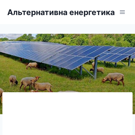
Перейти
Альтернативна енергетика
до
вмісту