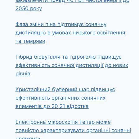
забезпечити понад 40 ГВт чистої енергії до
2050 року
Фаза зміни піна підтримує сонячну
дистиляцію в умовах низького освітлення
та темряви
Гібрид біовугілля та гідрогелю підвищує
ефективність сонячної дистиляції до нових
рівнів
Кристалічний буферний шар підвищує
ефективність органічних сонячних
елементів до 20,21 відсотка
Електронна мікроскопія тепер може
повністю характеризувати органічні сонячні
елементи