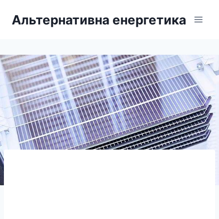
Перейти
Альтернативна енергетика
до
вмісту