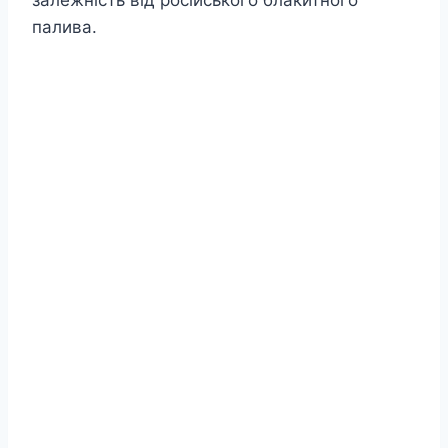
залежність від російського блакитного
палива.