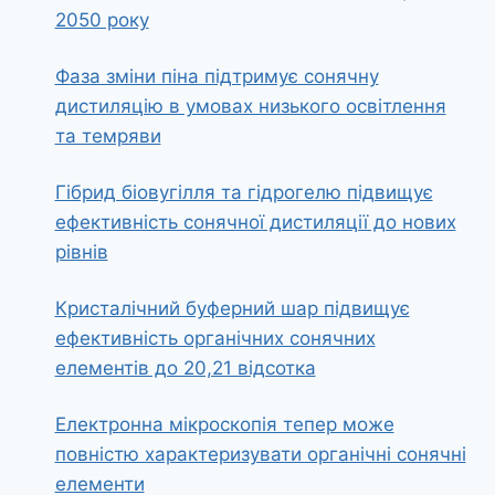
2050 року
Фаза зміни піна підтримує сонячну
дистиляцію в умовах низького освітлення
та темряви
Гібрид біовугілля та гідрогелю підвищує
ефективність сонячної дистиляції до нових
рівнів
Кристалічний буферний шар підвищує
ефективність органічних сонячних
елементів до 20,21 відсотка
Електронна мікроскопія тепер може
повністю характеризувати органічні сонячні
елементи