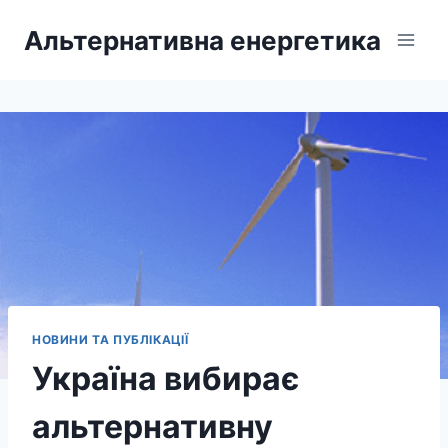
Перейти
Альтернативна енергетика
до
вмісту
НОВИНИ ТА ПУБЛІКАЦІЇ
Україна вибирає
альтернативну