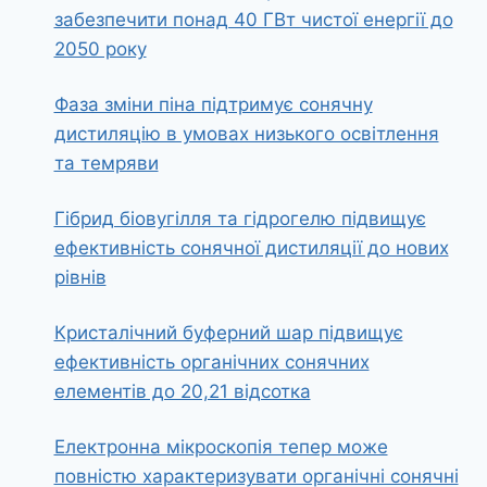
забезпечити понад 40 ГВт чистої енергії до
2050 року
Фаза зміни піна підтримує сонячну
дистиляцію в умовах низького освітлення
та темряви
Гібрид біовугілля та гідрогелю підвищує
ефективність сонячної дистиляції до нових
рівнів
Кристалічний буферний шар підвищує
ефективність органічних сонячних
елементів до 20,21 відсотка
Електронна мікроскопія тепер може
повністю характеризувати органічні сонячні