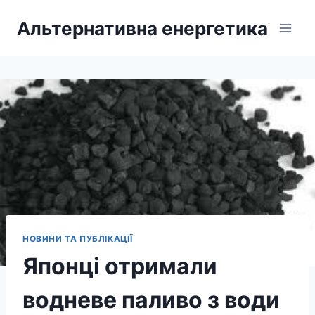
Перейти
Альтернативна енергетика
до
вмісту
НОВИНИ ТА ПУБЛІКАЦІЇ
Японці отримали
водневе паливо з води