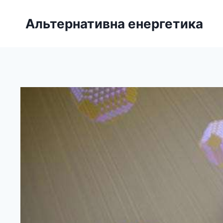
Перейти
до
Альтернативна енергетика
вмісту