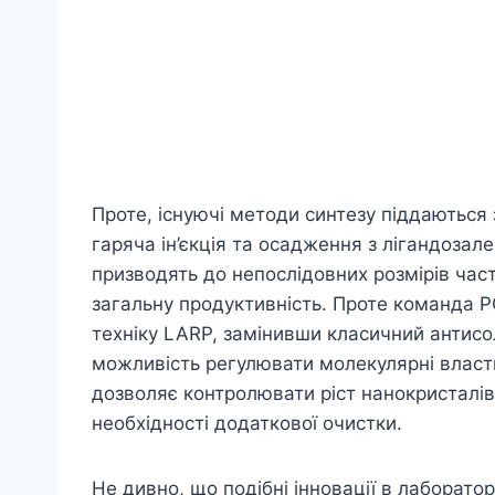
Проте, існуючі методи синтезу піддаються
гаряча ін’єкція та осадження з лігандоза
призводять до непослідовних розмірів час
загальну продуктивність. Проте команда 
техніку LARP, замінивши класичний антисо
можливість регулювати молекулярні власти
дозволяє контролювати ріст нанокристалі
необхідності додаткової очистки.
Не дивно, що подібні інновації в лаборато