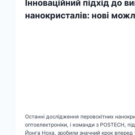
Інноваційний підхід до в
нанокристалів: нові мож
Останні дослідження перовскітних нанокрис
оптоелектроніки, і команди з POSTECH, пі
Йонга Ноха, зробили значний крок вперед у