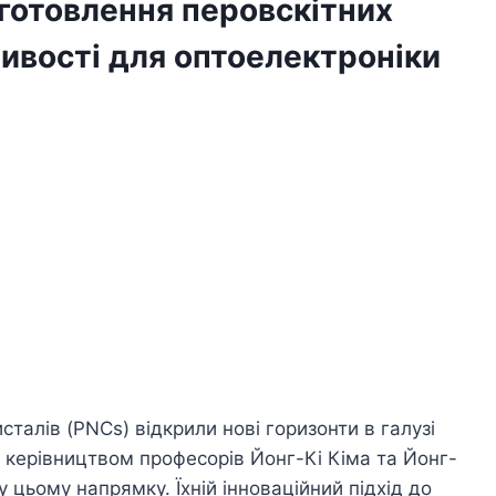
иготовлення перовскітних
ливості для оптоелектроніки
талів (PNCs) відкрили нові горизонти в галузі
д керівництвом професорів Йонг-Кі Кіма та Йонг-
 цьому напрямку. Їхній інноваційний підхід до