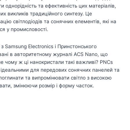
 однорідність та ефективність цих матеріалів,
х викликів традиційного синтезу. Це
цію світлодіодів та сонячних елементів, які на
ся у промисловості.
 Samsung Electronics і Принстонського
ковані в авторитетному журналі ACS Nano, що
ле чому ж ці нанокристали такі важливі? PNCs
їх ідеальними для передових сонячних панелей та
поглинати та випромінювати світло з високою
вати, змінюючи розмір і форму часток.