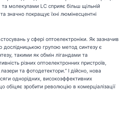
 та молекулами LC сприяє більш щільній
 та значно покращує їхні люмінесцентні
стосувань у сфері оптоелектроніки. Як зазначив
ю дослідницькою групою метод синтезу є
тезу, такими як обмін лігандами та
ивність різних оптоелектронних пристроїв,
лазери та фотодетектори.” І дійсно, нова
бсяги однорідних, високоэффективних
що обіцяє зробити революцію в комерціалізації