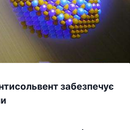
нтисольвент забезпечує
ли