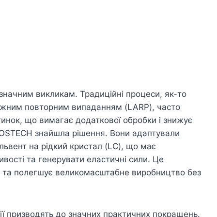
 значним викликам. Традиційні процеси, як-то
лежним повторним випаданням (LARP), часто
тинок, що вимагає додаткової обробки і знижує
POSTECH знайшла рішення. Вони адаптували
львент на рідкий кристал (LC), що має
вості та генерувати еластичні сили. Це
в та полегшує великомасштабне виробництво без
рії призводять до значних практичних покращень.