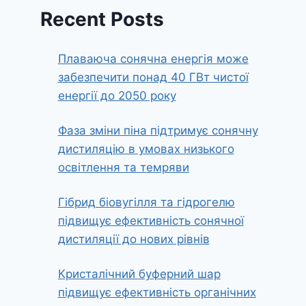
Recent Posts
Плаваюча сонячна енергія може
забезпечити понад 40 ГВт чистої
енергії до 2050 року
Фаза зміни піна підтримує сонячну
дистиляцію в умовах низького
освітлення та темряви
Гібрид біовугілля та гідрогелю
підвищує ефективність сонячної
дистиляції до нових рівнів
Кристалічний буферний шар
підвищує ефективність органічних