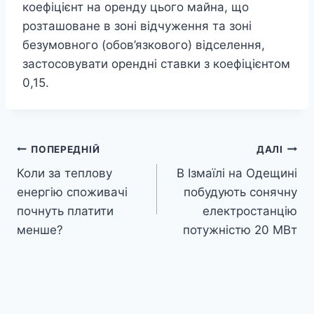
коефіцієнт на оренду цього майна, що
розташоване в зоні відчуження та зоні
безумовного (обов’язкового) відселення,
застосовувати орендні ставки з коефіцієнтом
0,15.
Навігація
ПОПЕРЕДНІЙ
ДАЛІ
Коли за теплову
В Ізмаїлі на Одещині
записів
енергію споживачі
побудують сонячну
почнуть платити
електростанцію
менше?
потужністю 20 МВт