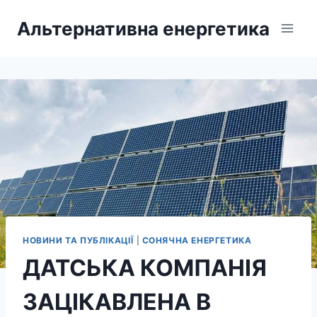
Перейти
Альтернативна енергетика
до
вмісту
НОВИНИ ТА ПУБЛІКАЦІЇ
|
СОНЯЧНА ЕНЕРГЕТИКА
ДАТСЬКА КОМПАНІЯ
ЗАЦІКАВЛЕНА В