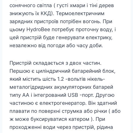
сонячного світла ( густі хмари і тіні дерев
знижують їх ККД). Термоелектричним
зарядних пристроїв потрібен вогонь. При
цьому HydroBee потребує проточну воду, і
цей пристрій буде генерувати електрику,
незалежно від погоди або часу доби.
Пристрій складається з двох частин.
Першою є циліндричний батарейний блок,
який містить шість 1.2 -вольтів нікель-
металогідридних акумуляторних батарей
типу АА і інтегрований USB -порт. Другою
частиною є електрогенератор. Він здатний
плавати по поверхні струмка або річки ( або
ж може буксируватися катером ). При
проходженні води через пристрій, рідина