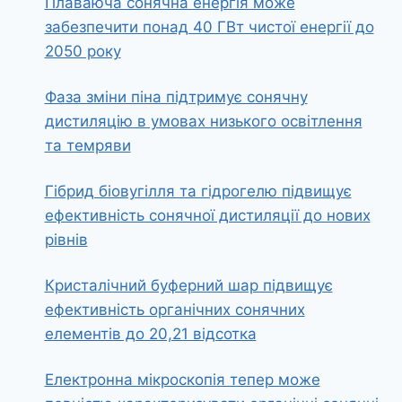
Плаваюча сонячна енергія може
забезпечити понад 40 ГВт чистої енергії до
2050 року
Фаза зміни піна підтримує сонячну
дистиляцію в умовах низького освітлення
та темряви
Гібрид біовугілля та гідрогелю підвищує
ефективність сонячної дистиляції до нових
рівнів
Кристалічний буферний шар підвищує
ефективність органічних сонячних
елементів до 20,21 відсотка
Електронна мікроскопія тепер може