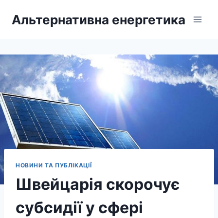
Перейти
Альтернативна енергетика
до
вмісту
НОВИНИ ТА ПУБЛІКАЦІЇ
Швейцарія скорочує
субсидії у сфері