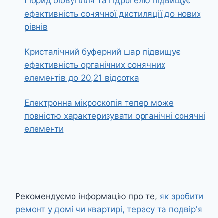
Гібрид біовугілля та гідрогелю підвищує
ефективність сонячної дистиляції до нових
рівнів
Кристалічний буферний шар підвищує
ефективність органічних сонячних
елементів до 20,21 відсотка
Електронна мікроскопія тепер може
повністю характеризувати органічні сонячні
елементи
Рекомендуємо інформацію про те,
як зробити
ремонт у домі чи квартирі, терасу та подвір'я