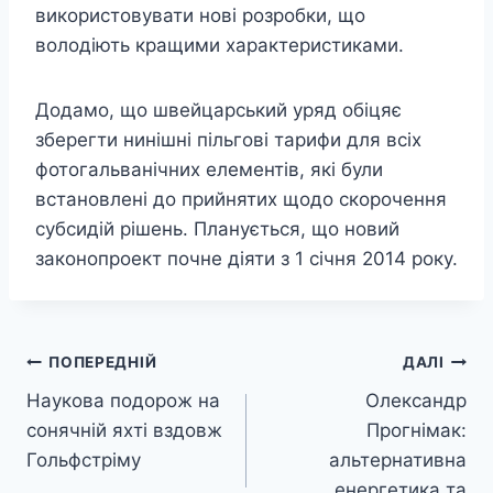
використовувати нові розробки, що
володіють кращими характеристиками.
Додамо, що швейцарський уряд обіцяє
зберегти нинішні пільгові тарифи для всіх
фотогальванічних елементів, які були
встановлені до прийнятих щодо скорочення
субсидій рішень. Планується, що новий
законопроект почне діяти з 1 січня 2014 року.
Навігація
ПОПЕРЕДНІЙ
ДАЛІ
Наукова подорож на
Олександр
записів
сонячній яхті вздовж
Прогнімак:
Гольфстріму
альтернативна
енергетика та