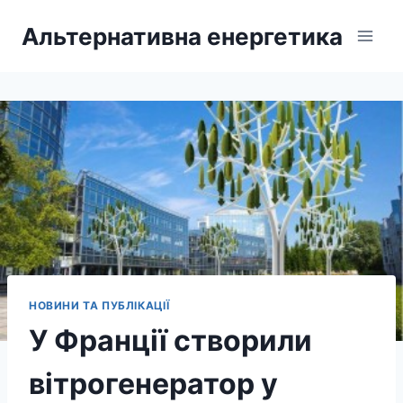
Перейти
Альтернативна енергетика
до
вмісту
НОВИНИ ТА ПУБЛІКАЦІЇ
У Франції створили
вітрогенератор у