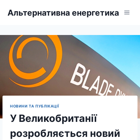
Перейти
Альтернативна енергетика
до
вмісту
НОВИНИ ТА ПУБЛІКАЦІЇ
У Великобританії
розробляється новий