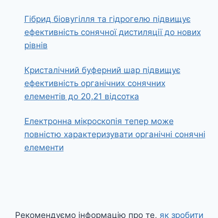
Гібрид біовугілля та гідрогелю підвищує
ефективність сонячної дистиляції до нових
рівнів
Кристалічний буферний шар підвищує
ефективність органічних сонячних
елементів до 20,21 відсотка
Електронна мікроскопія тепер може
повністю характеризувати органічні сонячні
елементи
Рекомендуємо інформацію про те,
як зробити