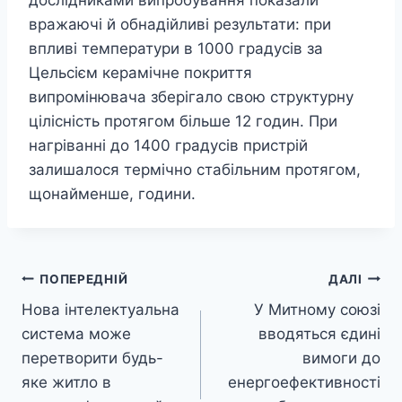
дослідниками випробування показали
вражаючі й обнадійливі результати: при
впливі температури в 1000 градусів за
Цельсієм керамічне покриття
випромінювача зберігало свою структурну
цілісність протягом більше 12 годин. При
нагріванні до 1400 градусів пристрій
залишалося термічно стабільним протягом,
щонайменше, години.
Навігація
ПОПЕРЕДНІЙ
ДАЛІ
Нова інтелектуальна
У Митному союзі
записів
система може
вводяться єдині
перетворити будь-
вимоги до
яке житло в
енергоефективності