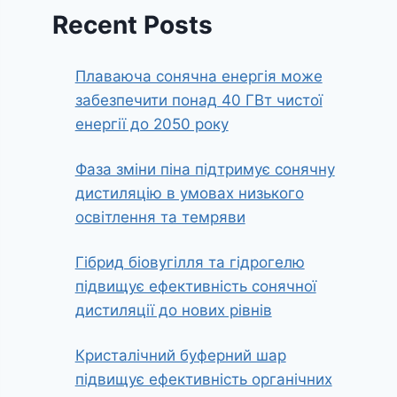
Recent Posts
Плаваюча сонячна енергія може
забезпечити понад 40 ГВт чистої
енергії до 2050 року
Фаза зміни піна підтримує сонячну
дистиляцію в умовах низького
освітлення та темряви
Гібрид біовугілля та гідрогелю
підвищує ефективність сонячної
дистиляції до нових рівнів
Кристалічний буферний шар
підвищує ефективність органічних