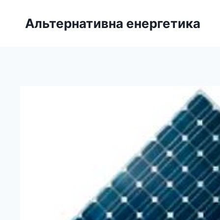
Перейти
до
Альтернативна енергетика
вмісту