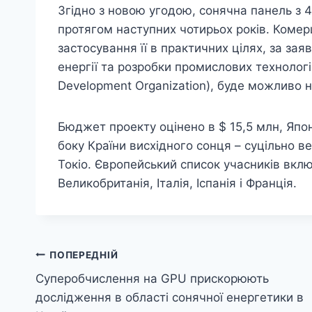
Згідно з новою угодою, сонячна панель з 
протягом наступних чотирьох років. Комерці
застосування її в практичних цілях, за зая
енергії та розробки промислових технологій
Development Organization), буде можливо н
Бюджет проекту оцінено в $ 15,5 млн, Японі
боку Країни висхідного сонця – суцільно вел
Токіо. Європейський список учасників включ
Великобританія, Італія, Іспанія і Франція.
Навігація
ПОПЕРЕДНІЙ
Суперобчислення на GPU прискорюють
записів
дослідження в області сонячної енергетики в