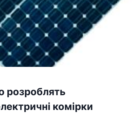
но розроблять
лектричні комірки