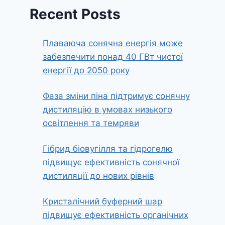
Recent Posts
Плаваюча сонячна енергія може
забезпечити понад 40 ГВт чистої
енергії до 2050 року
Фаза зміни піна підтримує сонячну
дистиляцію в умовах низького
освітлення та темряви
Гібрид біовугілля та гідрогелю
підвищує ефективність сонячної
дистиляції до нових рівнів
Кристалічний буферний шар
підвищує ефективність органічних