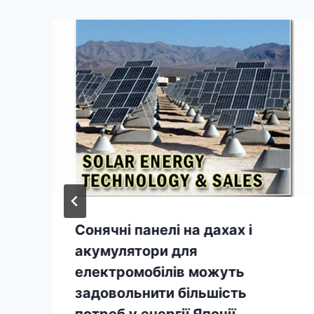
Сонячні панелі на дахах і
акумулятори для
електромобілів можуть
задовольнити більшість
потреб у енергії Японії