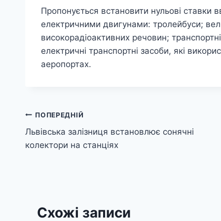
Пропонується встановити нульові ставки вв
електричними двигунами: тролейбуси; вел
високорадіоактивних речовин; транспортн
електричні транспортні засоби, які викори
аеропортах.
Навігація
ПОПЕРЕДНІЙ
Львівська залізниця встановлює сонячні
записів
колектори на станціях
Схожі записи