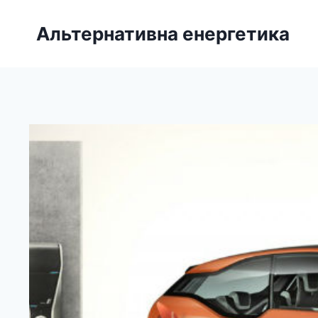
Перейти
до
Альтернативна енергетика
вмісту