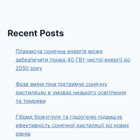
Recent Posts
Плаваюча сонячна енергія може
забезпечити понад 40 ГВт чистої енергії до
2050 року
Фаза зміни піна підтримує сонячну
дистиляцію в умовах низького освітлення
та темряви
Гібрид біовугілля та гідрогелю підвищує
ефективність сонячної дистиляції до нових
рівнів