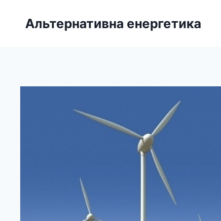
Перейти
до
Альтернативна енергетика
вмісту