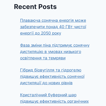
Recent Posts
Плаваюча сонячна енергія може
забезпечити понад 40 ГВт чистої
енергії до 2050 року
Фаза зміни піна підтримує сонячну
дистиляцію в умовах низького
освітлення та темряви
Гібрид біовугілля та гідрогелю
підвищує ефективність сонячної
дистиляції до нових рівнів
Кристалічний буферний шар
підвищує ефективність органічних