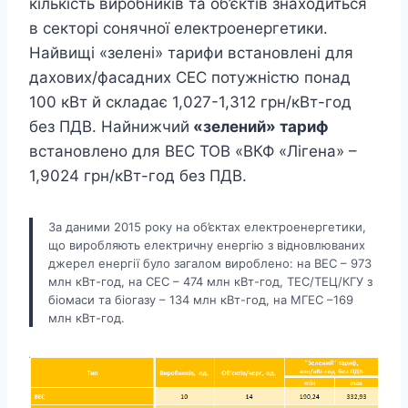
кількість виробників та об’єктів знаходиться
в секторі сонячної електроенергетики.
Найвищі «зелені» тарифи встановлені для
дахових/фасадних СЕС потужністю понад
100 кВт й складає 1,027-1,312 грн/кВт-год
без ПДВ. Найнижчий
«зелений» тариф
встановлено для ВЕС ТОВ «ВКФ «Лігена» –
1,9024 грн/кВт-год без ПДВ.
За даними 2015 року на об’єктах електроенергетики,
що виробляють електричну енергію з відновлюваних
джерел енергії було загалом вироблено: на ВЕС – 973
млн кВт-год, на СЕС – 474 млн кВт-год, ТЕС/ТЕЦ/КГУ з
біомаси та біогазу – 134 млн кВт-год, на МГЕС –169
млн кВт-год.